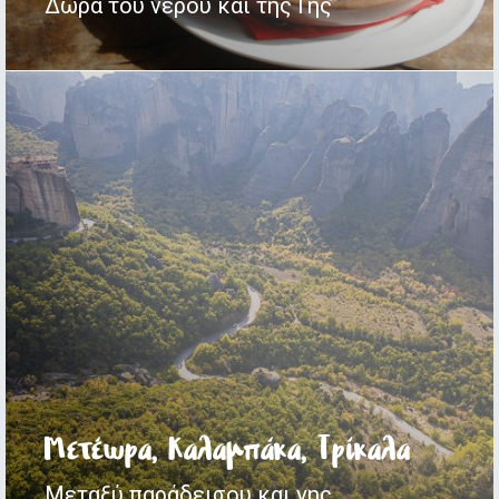
Καρδίτσα
Δώρα του νερού και της Γης
Σε ρυθμούς "φυσικούς"
Μετέωρα, Καλαμπάκα, Τρίκαλα
Μεταξύ παράδεισου και γης