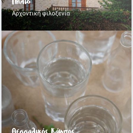
Πήλιο
Αρχοντική φιλοξενία
Θεσσαλικός Κάμπος