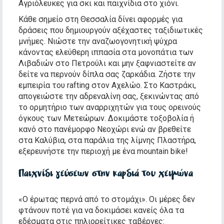
Αγριόλευκες για σκι και παιχνίδια στο χιόνι.
Κάθε σημείο στη Θεσσαλία δίνει αφορμές για
δράσεις που δημιουργούν αξέχαστες ταξιδιωτικές
μνήμες. Νιώστε την αναζωογονητική ψύχρα
κάνοντας ελεύθερη ιππασία στα μονοπάτια των
Λιβαδιών στο Πετρούλι και μην ξαφνιαστείτε αν
δείτε να περνούν δίπλα σας ζαρκάδια. Ζήστε την
εμπειρία του rafting στον Αχελώο. Στο Καστράκι,
απογειώστε την αδρεναλίνη σας, ξεκινώντας από
το ορμητήριο των αναρριχητών για τους ορεινούς
όγκους των Μετεώρων. Δοκιμάστε τοξοβολία ή
κανό στο πανέμορφο Νεοχώρι ενώ αν βρεθείτε
στα Καλύβια, στα παράλια της λίμνης Πλαστήρα,
εξερευνήστε την περιοχή με ένα mountain bike!
Παιχνίδι γεύσεων στην καρδιά του χειμώνα
«Ο έρωτας περνά από το στομάχι». Οι μέρες δεν
φτάνουν ποτέ για να δοκιμάσει κανείς όλα τα
εδέσματα στις πηλιορείτικες ταβέρνες: