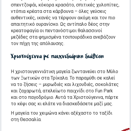
σπεντζοφάι, κόκορα κρασάτο, σπιτικές χυλοπίτες,
ντόπια κρέατα στα κάρβουνα – όλες γεύσεις
αυθεντικές, ικανές να τέρψουν ακόμη και τον πιο
απαιτητικό ουρανίσκο. Ως αντίπαλο δέος στην
κρεατοφαγία οι πεντανόστιμοι θαλασσινοί
μεζέδες στα φημισμένα τσιπουράδικα ανεβάζουν
τον πήχη της απόλαυσης.
Χριστούγεννα με παιχνιδιάρικη διάθεση
Η χριστουγεννιάτικη μαγεία ζωντανεύει στο Μύλο
των Ξωτικών στα Τρίκαλα. Το παραμύθι σε καλεί
να το ζήσεις – μυρωδιές και λιχουδιές, σοκολάτες
και ζαχαρωτά, ατελείωτο παιχνίδι στο Fun Park
και στο παγοδρόμιο. Αυτά τα Χριστούγεννα, πάρτε
το κέφι σας κι ελάτε να διασκεδάσετε μαζί μας.
Η μαγεία του χειμώνα κάνει αξέχαστο το ταξίδι
στη Θεσσαλία.