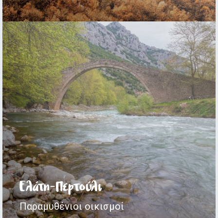
Ελάτη-Περτούλι
Παραμυθένιοι οικισμοί