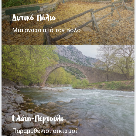
Δυτικό Πήλιο
Μια ανάσα από τον Βόλο
Ελάτη-Περτούλι
Παραμυθένιοι οικισμοί