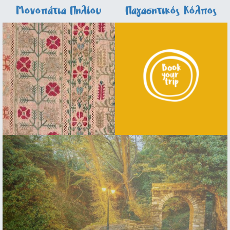
Μονοπάτια Πηλίου
Παγασητικός Κόλπος