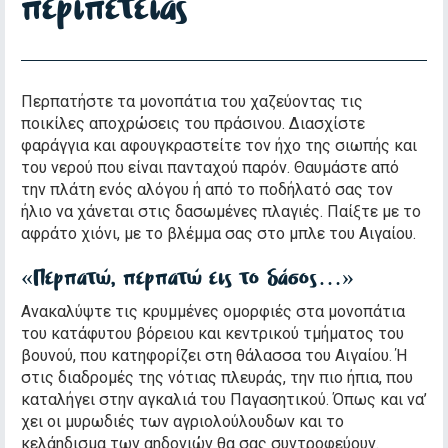
περιπέτειας
Περπατήστε τα μονοπάτια του χαζεύοντας τις
ποικίλες αποχρώσεις του πράσινου. Διασχίστε
φαράγγια και αφουγκραστείτε τον ήχο της σιωπής και
του νερού που είναι πανταχού παρόν. Θαυμάστε από
την πλάτη ενός αλόγου ή από το ποδήλατό σας τον
ήλιο να χάνεται στις δασωμένες πλαγιές. Παίξτε με το
αφράτο χιόνι, με το βλέμμα σας στο μπλε του Αιγαίου.
«Περπατώ, περπατώ εις το δάσος…»
Ανακαλύψτε τις κρυμμένες ομορφιές στα μονοπάτια
του κατάφυτου βόρειου και κεντρικού τμήματος του
βουνού, που κατηφορίζει στη θάλασσα του Αιγαίου. Ή
στις διαδρομές της νότιας πλευράς, την πιο ήπια, που
καταλήγει στην αγκαλιά του Παγασητικού. Όπως και να’
χει οι μυρωδιές των αγριολούλουδων και το
κελάηδισμα των αηδονιών θα σας συντροφεύουν.