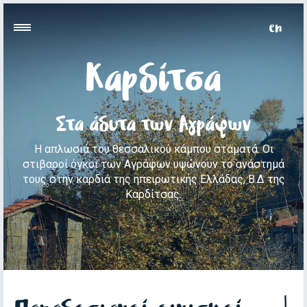
Καρδίτσα
Στα άδυτα των Αγράφων
Η απλωσιά του θεσσαλικού κάμπου σταματά. Οι
στιβαροί όγκοι των Αγράφων υψώνουν το ανάστημά
τους στην καρδιά της ηπειρωτικής Ελλάδας, Β.Δ της
Καρδίτσας.