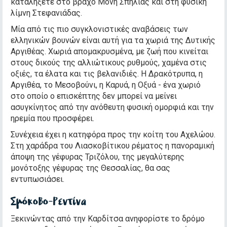
καταλήξετε στο βράχο Μονή Σπηλιάς και στη φυσική
λίμνη Στεφανιάδας.
Μία από τις πιο συγκλονιστικές αναβάσεις των
ελληνικών βουνών είναι αυτή για τα χωριά της Δυτικής
Αργιθέας. Χωριά απομακρυσμένα, με ζωή που κινείται
στους δικούς της αλλιώτικους ρυθμούς, χαμένα στις
οξιές, τα έλατα και τις βελανιδιές. Η Δρακότρυπα, η
Αργιθέα, το Μεσοβούνι, η Καρυά, η Οξυά - ένα χωριό
στο οποίο ο επισκέπτης δεν μπορεί να μείνει
ασυγκίνητος από την ανόθευτη φυσική ομορφιά και την
ηρεμία που προσφέρει.
Συνέχεια έχει η κατηφόρα προς την κοίτη του Αχελώου.
Στη χαράδρα του Λιασκοβίτικου ρέματος η πανοραμική
άποψη της γέφυρας Τριζόλου, της μεγαλύτερης
μονότοξης γέφυρας της Θεσσαλίας, θα σας
εντυπωσιάσει.
Σμόκοβο-Ρεντίνα
Ξεκινώντας από την Καρδίτσα ανηφορίστε το δρόμο