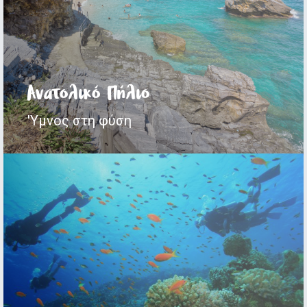
Ανατολικό Πήλιο
'Υμνος στη φύση