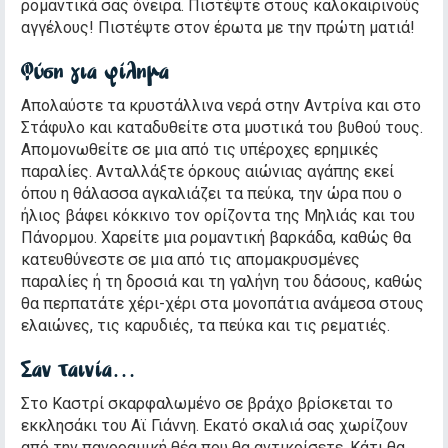
ρομαντικά σας όνειρα. Πιστέψτε στους καλοκαιρινούς
αγγέλους! Πιστέψτε στον έρωτα με την πρώτη ματιά!
Φύση για φίλημα
Απολαύστε τα κρυστάλλινα νερά στην Αντρίνα και στο
Στάφυλο και καταδυθείτε στα μυστικά του βυθού τους.
Απομονωθείτε σε μια από τις υπέροχες ερημικές
παραλίες. Ανταλλάξτε όρκους αιώνιας αγάπης εκεί
όπου η θάλασσα αγκαλιάζει τα πεύκα, την ώρα που ο
ήλιος βάφει κόκκινο τον ορίζοντα της Μηλιάς και του
Πάνορμου. Χαρείτε μια ρομαντική βαρκάδα, καθώς θα
κατευθύνεστε σε μια από τις απομακρυσμένες
παραλίες ή τη δροσιά και τη γαλήνη του δάσους, καθώς
θα περπατάτε χέρι-χέρι στα μονοπάτια ανάμεσα στους
ελαιώνες, τις καρυδιές, τα πεύκα και τις ρεματιές.
Σαν ταινία…
Στο Καστρί σκαρφαλωμένο σε βράχο βρίσκεται το
εκκλησάκι του Αϊ Γιάννη. Εκατό σκαλιά σας χωρίζουν
από την πανοραμική θέα που θα αντικρίσετε. Κάτι θα