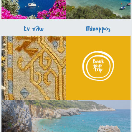
Εν πλω
Πάνορμος