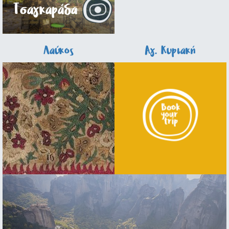
Τσαγκαράδα
Λαύκος
Αγ. Κυριακή