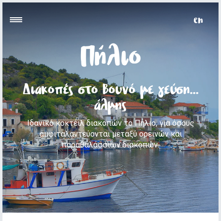
Πήλιο
Διακοπές στο βουνό με γεύση...
άλμης
Ιδανικό κοκτέιλ διακοπών το Πήλιο, για όσους
αμφιταλαντεύονται μεταξύ ορεινών και
παραθαλάσσιων διακοπών.