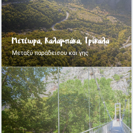
Μετέωρα, Καλαμπάκα, Τρίκαλα
Καρδίτσα
Μεταξύ παράδεισου και γης
Σε ρυθμούς "φυσικούς"