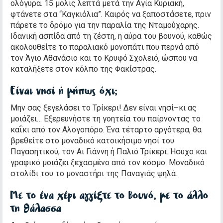
ολόγυρα. 15 μόλις λεπτά μετά την Αγία Κυριακή,
φτάνετε στα “Καγκιόλια”. Καιρός να ξαποστάσετε, πριν
πάρετε το δρόμο για την παραλία της Νταμούχαρης.
Ιδανική ασπίδα από τη ζέστη, η αύρα του βουνού, καθώς
ακολουθείτε το παραλιακό μονοπάτι που περνά από
τον Άγιο Αθανάσιο και το Κρυφό Σχολειό, ώσπου να
καταλήξετε στον κόλπο της Φακίστρας.
Είναι νησί ή μήπως όχι;
Μην σας ξεγελάσει το Τρίκερι! Δεν είναι νησί–κι ας
μοιάζει… Εξερευνήστε τη γοητεία του παίρνοντας το
καΐκι από τον Αλογοπόρο. Ένα τέταρτο αργότερα, θα
βρεθείτε στο μοναδικό κατοικήσιμο νησί του
Παγασητικού, τον Αι Γιάννη ή Παλιό Τρίκερι. Ήσυχο και
γραφικό μοιάζει ξεχασμένο από τον κόσμο. Μοναδικό
στολίδι του το μοναστήρι της Παναγιάς ψηλά.
Με το ένα χέρι αγγίξτε το βουνό, με το άλλο
τη θάλασσα