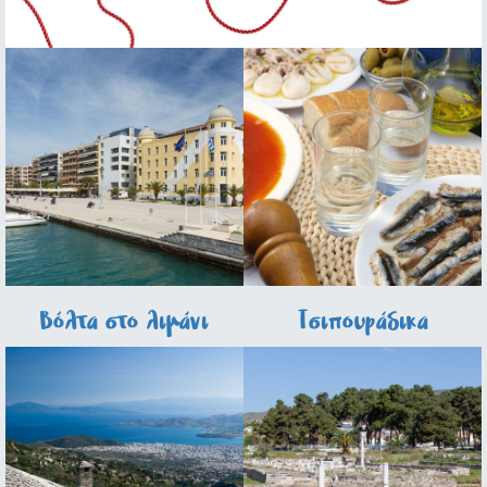
Βόλτα στο λιμάνι
Τσιπουράδικα