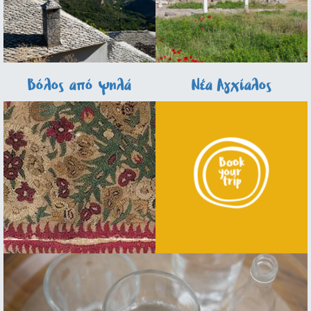
Βόλος από ψηλά
Νέα Αγχίαλος