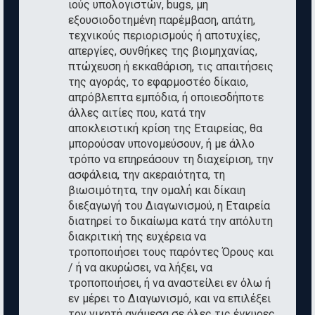
ιούς υπολογιστών, bugs, μη
εξουσιοδοτημένη παρέμβαση, απάτη,
τεχνικούς περιορισμούς ή αποτυχίες,
απεργίες, συνθήκες της βιομηχανίας,
πτώχευση ή εκκαθάριση, τις απαιτήσεις
της αγοράς, το εφαρμοστέο δίκαιο,
απρόβλεπτα εμπόδια, ή οποιεσδήποτε
άλλες αιτίες που, κατά την
αποκλειστική κρίση της Εταιρείας, θα
μπορούσαν υπονομεύσουν, ή με άλλο
τρόπο να επηρεάσουν τη διαχείριση, την
ασφάλεια, την ακεραιότητα, τη
βιωσιμότητα, την ομαλή και δίκαιη
διεξαγωγή του Διαγωνισμού, η Εταιρεία
διατηρεί το δικαίωμα κατά την απόλυτη
διακριτική της ευχέρεια να
τροποποιήσει τους παρόντες Όρους και
/ ή να ακυρώσει, να λήξει, να
τροποποιήσει, ή να αναστείλει εν όλω ή
εν μέρει το Διαγωνισμό, και να επιλέξει
τον νικητή ανάμεσα σε όλες τις έγκυρες