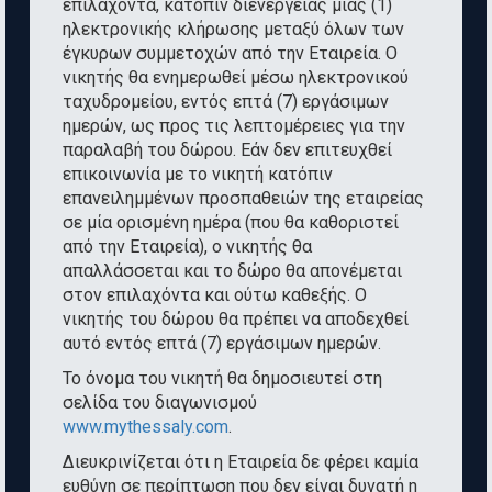
επιλαχόντα, κατόπιν διενέργειας μίας (1)
ηλεκτρονικής κλήρωσης μεταξύ όλων των
έγκυρων συμμετοχών από την Εταιρεία. Ο
νικητής θα ενημερωθεί μέσω ηλεκτρονικού
ταχυδρομείου, εντός επτά (7) εργάσιμων
ημερών, ως προς τις λεπτομέρειες για την
παραλαβή του δώρου. Εάν δεν επιτευχθεί
επικοινωνία με το νικητή κατόπιν
επανειλημμένων προσπαθειών της εταιρείας
σε μία ορισμένη ημέρα (που θα καθοριστεί
από την Εταιρεία), ο νικητής θα
απαλλάσσεται και το δώρο θα απονέμεται
στον επιλαχόντα και ούτω καθεξής. Ο
νικητής του δώρου θα πρέπει να αποδεχθεί
αυτό εντός επτά (7) εργάσιμων ημερών.
Το όνομα του νικητή θα δημοσιευτεί στη
σελίδα του διαγωνισμού
www.mythessaly.com
.
Διευκρινίζεται ότι η Εταιρεία δε φέρει καμία
ευθύνη σε περίπτωση που δεν είναι δυνατή η