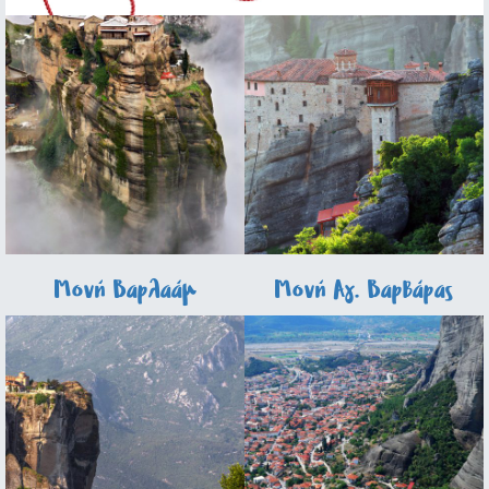
Μονή Βαρλαάμ
Μονή Αγ. Βαρβάρας