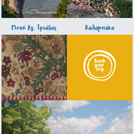
Μονή Αγ. Τριάδας
Καλαμπάκα