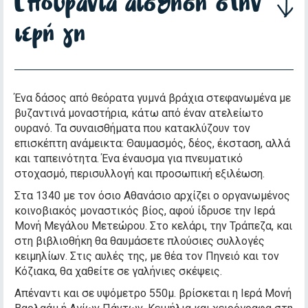
Επουράνια αίσθηση στην
ιερή γη
Ένα δάσος από θεόρατα γυμνά βράχια στεφανωμένα με
βυζαντινά μοναστήρια, κάτω από έναν ατελείωτο
ουρανό. Τα συναισθήματα που κατακλύζουν τον
επισκέπτη ανάμεικτα: Θαυμασμός, δέος, έκσταση, αλλά
και ταπεινότητα. Ένα έναυσμα για πνευματικό
στοχασμό, περισυλλογή και προσωπική εξιλέωση.
Στα 1340 με τον όσιο Αθανάσιο αρχίζει ο οργανωμένος
κοινοβιακός μοναστικός βίος, αφού ίδρυσε την Ιερά
Μονή Μεγάλου Μετεώρου. Στο κελάρι, την Τράπεζα, και
στη βιβλιοθήκη θα θαυμάσετε πλούσιες συλλογές
κειμηλίων. Στις αυλές της, με θέα τον Πηνειό και τον
Κόζιακα, θα χαθείτε σε γαλήνιες σκέψεις.
Απέναντι και σε υψόμετρο 550μ. βρίσκεται η Ιερά Μονή