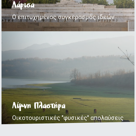
Λάρισα
Ο επιτυχημένος συγκερασμός ιδεών
Λίμνη Πλαστήρα
Οικοτουριστικές "φυσικές" απολαύσεις