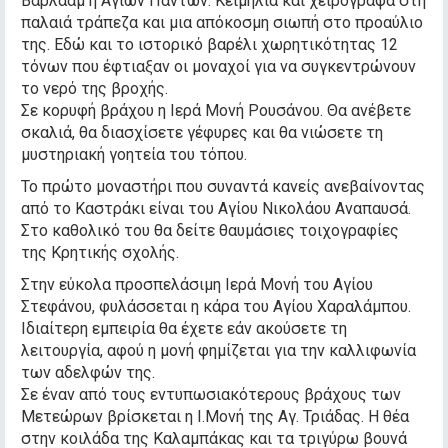
Βαρλαάμ ή Αγίων Πάντων. Κειμήλια και χειρόγραφα στη
παλαιά τράπεζα και μια απόκοσμη σιωπή στο προαύλιο
της. Εδώ και το ιστορικό βαρέλι χωρητικότητας 12
τόνων που έφτιαξαν οι μοναχοί για να συγκεντρώνουν
το νερό της βροχής.
Σε κορυφή βράχου η Ιερά Μονή Ρουσάνου. Θα ανέβετε
σκαλιά, θα διασχίσετε γέφυρες και θα νιώσετε τη
μυστηριακή γοητεία του τόπου.
Το πρώτο μοναστήρι που συναντά κανείς ανεβαίνοντας
από το Καστράκι είναι του Αγίου Νικολάου Αναπαυσά.
Στο καθολικό του θα δείτε θαυμάσιες τοιχογραφίες
της Κρητικής σχολής.
Στην εύκολα προσπελάσιμη Ιερά Μονή του Αγίου
Στεφάνου, φυλάσσεται η κάρα του Αγίου Χαραλάμπου.
Ιδιαίτερη εμπειρία θα έχετε εάν ακούσετε τη
λειτουργία, αφού η μονή φημίζεται για την καλλιφωνία
των αδελφών της.
Σε έναν από τους εντυπωσιακότερους βράχους των
Μετεώρων βρίσκεται η Ι.Μονή της Αγ. Τριάδας. Η θέα
στην κοιλάδα της Καλαμπάκας και τα τριγύρω βουνά